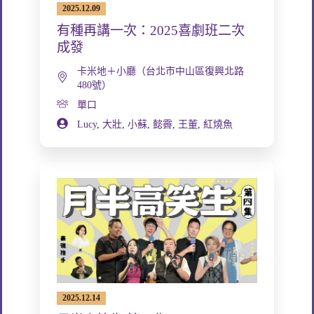
2025.12.09
有種再講一次：2025喜劇班二次
成發
卡米地＋小廳（台北市中山區復興北路
480號）
單口
Lucy
,
大壯
,
小蘇
,
懿霽
,
王董
,
紅燒魚
2025.12.14