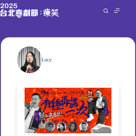
跳
至
主
要
內
容
Lucy