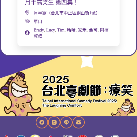
月半高笑生 第四集！
月半窩（台北市中正區銅山街1號）
單口
Brady
,
Lucy
,
Tim
,
哈哈
,
家禾
,
金可
,
阿檀
叔叔