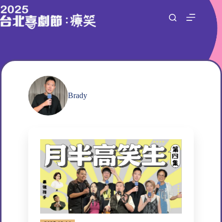
跳
至
主
要
內
容
Brady