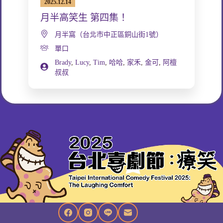
2025.12.14
月半高笑生 第四集！
月半窩（台北市中正區銅山街1號）
單口
Brady
,
Lucy
,
Tim
,
哈哈
,
家禾
,
金可
,
阿檀
叔叔