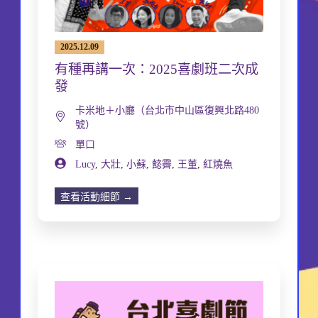
2025.12.09
有種再講一次：2025喜劇班二次成
發
卡米地＋小廳（台北市中山區復興北路480
號）
單口
Lucy
,
大壯
,
小蘇
,
懿霽
,
王董
,
紅燒魚
查看活動細節 →