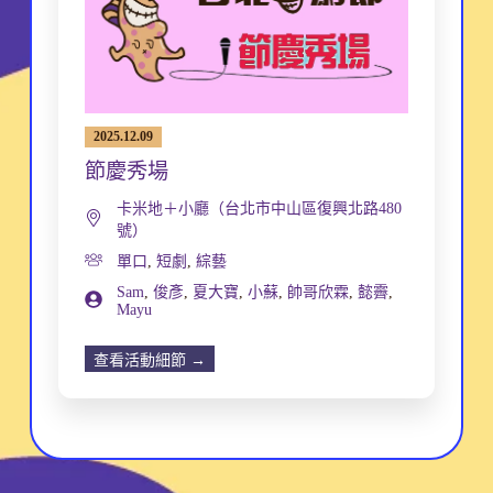
2025.12.09
節慶秀場
卡米地＋小廳（台北市中山區復興北路480
號）
單口
,
短劇
,
綜藝
Sam
,
俊彥
,
夏大寶
,
小蘇
,
帥哥欣霖
,
懿霽
,
Mayu
查看活動細節 →