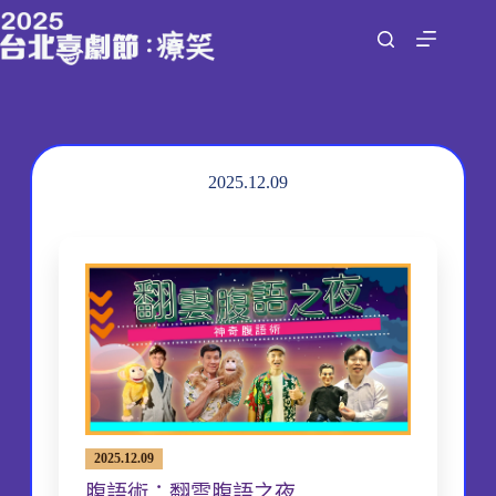
跳
至
主
要
內
容
2025.12.09
2025.12.09
腹語術：翻雲腹語之夜