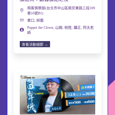
飛客俱樂部(台北市中山區南京東路三段109
巷16號B1)
單口
,
綜藝
Puppet the Clown
,
山姆
,
柏陞
,
鏞正
,
阿太老
師
查看活動細節 →