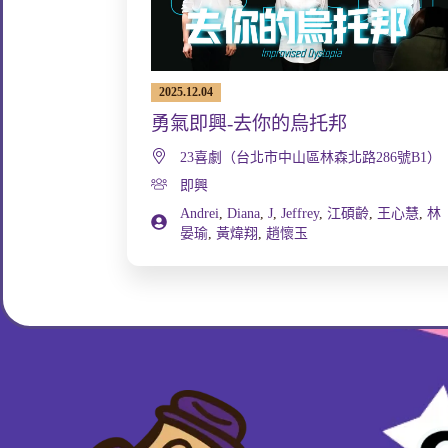
2025.12.04
勇氣即興-去你的烏托邦
23喜劇（台北市中山區林森北路286號B1）
即興
Andrei
,
Diana
,
J
,
Jeffrey
,
江碩齡
,
王心慧
,
林
晏瑜
,
黃煒翔
,
趙懷玉