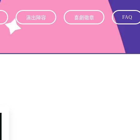
FAQ
演出陣容
喜劇徽章