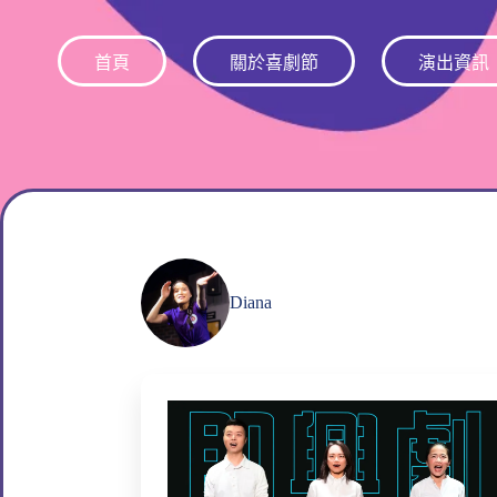
跳
至
首頁
關於喜劇節
演出資訊
主
要
內
容
Diana