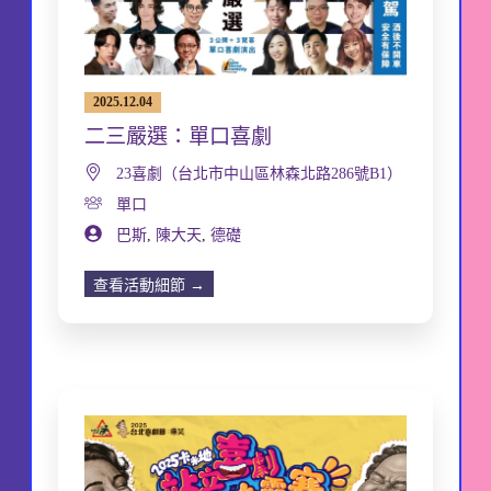
2025.12.04
二三嚴選：單口喜劇
23喜劇（台北市中山區林森北路286號B1）
單口
巴斯
,
陳大天
,
德礎
查看活動細節 →