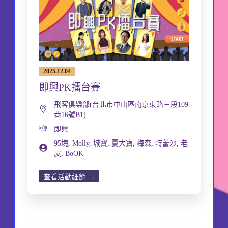
2025.12.04
即興PK擂台賽
飛客俱樂部(台北市中山區南京東路三段109
巷16號B1)
即興
95塊
,
Molly
,
城寶
,
夏大寶
,
梅森
,
特蕾沙
,
老
皮
,
BoOK
查看活動細節 →