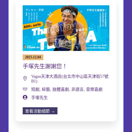
2025.12.04
手塚先生謝謝您！
Vagus天津大酒店(台北市中山區天津街57號
B1)
短劇
,
綜藝
,
肢體喜劇
,
非語言
,
音樂喜劇
手塚先生
查看活動細節 →