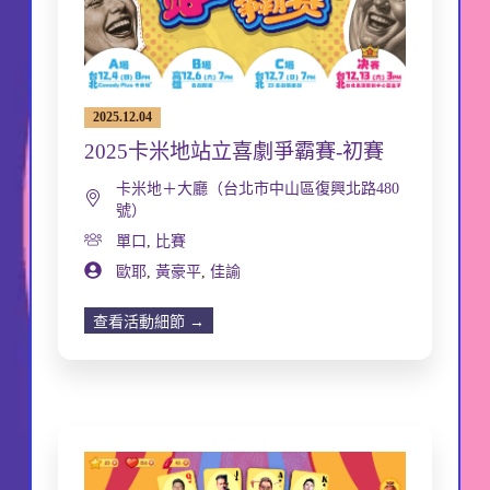
2025.12.04
2025卡米地站立喜劇爭霸賽-初賽
卡米地＋大廳（台北市中山區復興北路480
號）
單口
,
比賽
歐耶
,
黃豪平
,
佳諭
查看活動細節 →