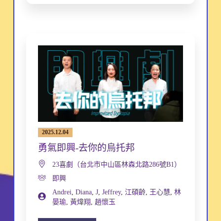
2025.12.04
勇氣即興-去你的烏托邦
23喜劇（台北市中山區林森北路286號B1）
即興
Andrei
,
Diana
,
J
,
Jeffrey
,
江碩齡
,
王心慧
,
林
晏瑜
,
黃煒翔
,
趙懷玉