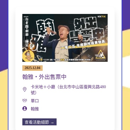
2025.12.04
翰雅・外出售票中
卡米地＋小廳（台北市中山區復興北路480
號）
單口
翰雅
查看活動細節 →