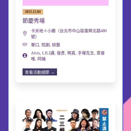
2025.12.04
節慶秀場
卡米地＋小廳（台北市中山區復興北路480
號）
單口
,
短劇
,
綜藝
Alvis
,
LILI講
,
俊彥
,
啊真
,
手塚先生
,
章晉
唯
,
阿綸
查看活動細節 →