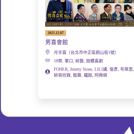
2025.12.07
男喜會館
月半窩（台北市中正區銅山街1號）
18禁
,
單口
,
綜藝
,
肢體喜劇
FOHER
,
Jimmy Stone
,
LILI講
,
俊彥
,
布萊恩
帥哥欣霖
,
懿霽
,
鐵鋁
,
阿舜順