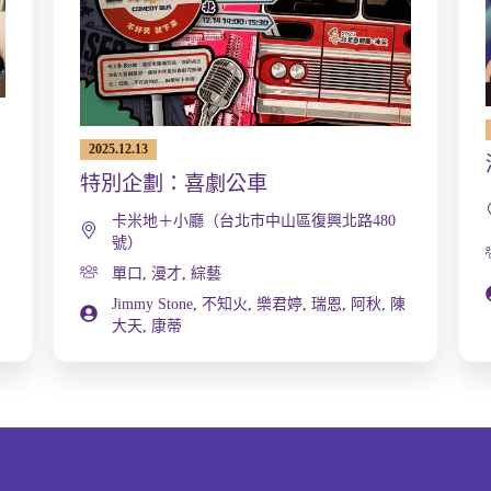
2025.12.13
特別企劃：喜劇公車
卡米地＋小廳（台北市中山區復興北路480
號）
,
單口
,
漫才
,
綜藝
Jimmy Stone
,
不知火
,
樂君婷
,
瑞恩
,
阿秋
,
陳
大天
,
康蒂