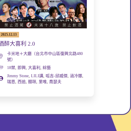
2025.12.13
酒醉大喜利 2.0
卡米地＋大廳（台北市中山區復興北路480
號）
18禁
,
即興
,
大喜利
,
綜藝
Jimmy Stone
,
LILI講
,
呱吉-邱威傑
,
涵冷娜
,
瑞恩
,
西追
,
醋咪
,
里唯
,
喬瑟夫