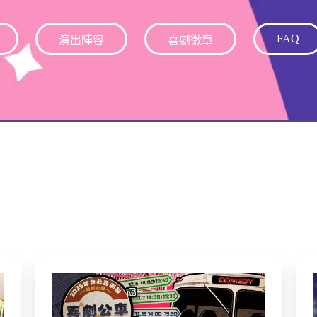
FAQ
演出陣容
喜劇徽章