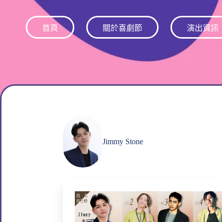
跳
至
首頁
關於喜劇節
演出資訊
主
要
內
容
Jimmy Stone