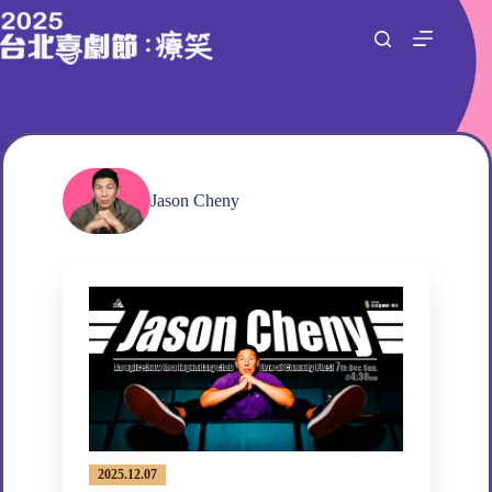
跳
至
主
要
內
容
Jason Cheny
2025.12.07