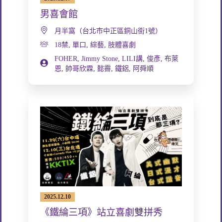
男喜會館
月半窩（台北市中正區銅山街1號）
18禁
,
單口
,
綜藝
,
肢體喜劇
FOHER
,
Jimmy Stone
,
LILI講
,
俊彥
,
布萊
恩
,
帥哥欣霖
,
懿霽
,
鐵鋁
,
阿舜順
2025.12.10
《鐵綸三項》站立喜劇雙拼秀