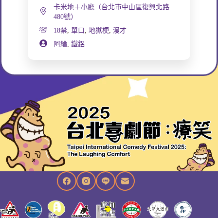
卡米地＋小廳（台北市中山區復興北路
480號）
18禁
,
單口
,
地獄梗
,
漫才
阿綸
,
鐵鋁