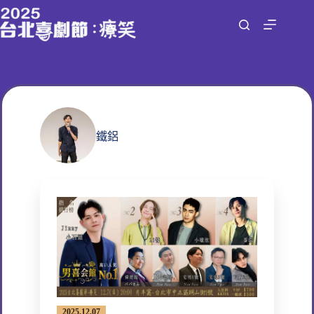
跳
至
主
要
內
容
鐵鋁
2025.12.07