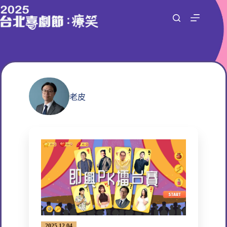
跳
至
主
要
內
容
老皮
2025.12.04