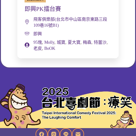
即興PK擂台賽
飛客俱樂部(台北市中山區南京東路三段
109巷16號B1)
即興
95塊
,
Molly
,
城寶
,
夏大寶
,
梅森
,
特蕾沙
,
老皮
,
BoOK