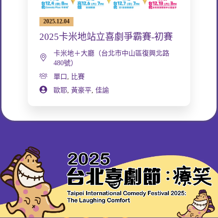
2025.12.04
2025卡米地站立喜劇爭霸賽-初賽
卡米地＋大廳（台北市中山區復興北路
480號）
單口
,
比賽
歐耶
,
黃豪平
,
佳諭