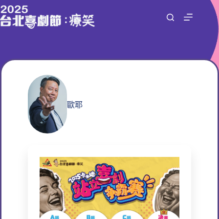
跳
至
主
要
內
容
歐耶