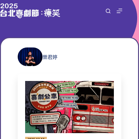
跳
至
主
要
內
容
樂君婷