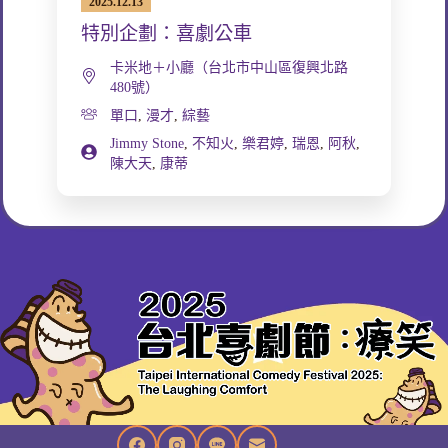
2025.12.13
特別企劃：喜劇公車
卡米地＋小廳（台北市中山區復興北路
480號）
單口
,
漫才
,
綜藝
Jimmy Stone
,
不知火
,
樂君婷
,
瑞恩
,
阿秋
,
陳大天
,
康蒂