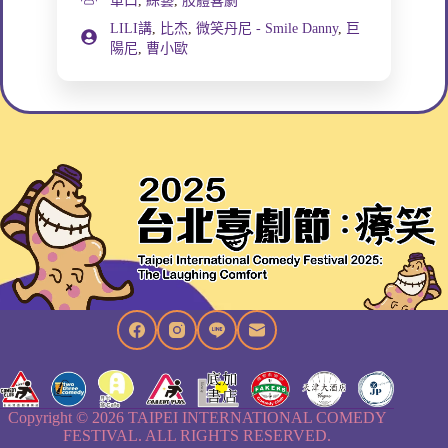
單口
,
綜藝
,
肢體喜劇
LILI講
,
比杰
,
微笑丹尼 - Smile Danny
,
巨
陽尼
,
曹小歐
Copyright © 2026 TAIPEI INTERNATIONAL COMEDY
FESTIVAL. ALL RIGHTS RESERVED.