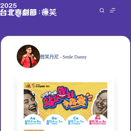
跳
至
主
要
內
容
微笑丹尼 - Smile Danny