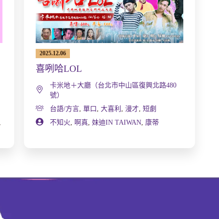
2025.12.06
喜咧哈LOL
卡米地＋大廳（台北市中山區復興北路480
號）
台語/方言
,
單口
,
大喜利
,
漫才
,
短劇
不知火
,
啊真
,
妹迪IN TAIWAN
,
康蒂
,