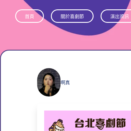
跳
至
首頁
關於喜劇節
演出資訊
主
要
內
容
啊真