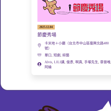
2025.12.04
節慶秀場
卡米地＋小廳（台北市中山區復興北路480
號）
單口
,
短劇
,
綜藝
Alvis
,
LILI講
,
俊彥
,
啊真
,
手塚先生
,
章晉唯
阿綸