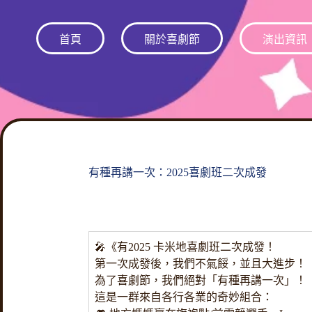
跳
至
首頁
關於喜劇節
演出資訊
主
要
內
容
有種再講一次：2025喜劇班二次成發
🎤《有2025 卡米地喜劇班二次成發！
第一次成發後，我們不氣餒，並且大進步！
為了喜劇節，我們絕對「有種再講一次」！
這是一群來自各行各業的奇妙組合：