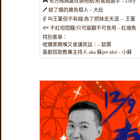
🎮 地方媽媽贏在旗袍點/前電競選手 – Lucy
🖊 結了婚的廣告粗人 – 大壯
✌️ 叫王董但不有錢/為了把妹走天涯 – 王董
🐟 不紅但悶騷/只可遠觀不可食用 – 紅燒魚
特別客串：
唬爛業務嘴又會講笑話：– 懿霽
喜劇班助教兼主持人 aka 蘇per idol – 小蘇