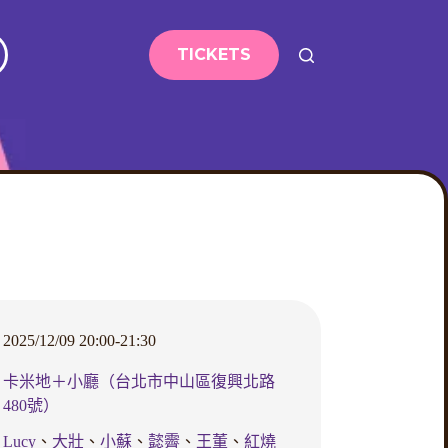
TICKETS
2025/12/09 20:00-21:30
卡米地＋小廳（台北市中山區復興北路
480號）
Lucy
、
大壯
、
小蘇
、
懿霽
、
王董
、
紅燒