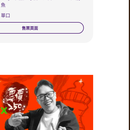
魚
單口
售票頁面