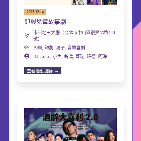
2025.12.14
即興兒童故事劇
卡米地＋大廳（台北市中山區復興北路480
號）
即興
,
短劇
,
親子
,
音樂喜劇
BJ
,
LuLu
,
小魚
,
鈴噹
,
蓋瑞
,
瑋德
,
阿海
查看活動細節 →