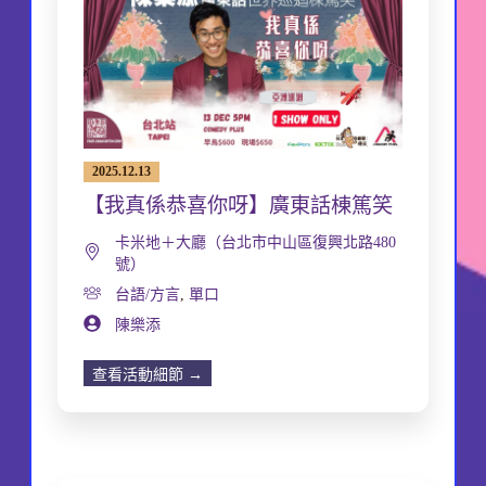
2025.12.13
【我真係恭喜你呀】廣東話棟篤笑
卡米地＋大廳（台北市中山區復興北路480
號）
台語/方言
,
單口
陳樂添
查看活動細節 →