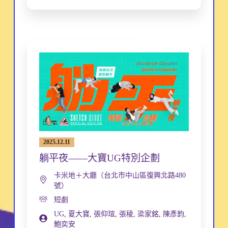
2025.12.11
躺平夜——大寶UG特別企劃
卡米地＋大廳（台北市中山區復興北路480
號）
短劇
UG
,
夏大寶
,
張仰瑄
,
張稜
,
梁家銘
,
陳彥鈞
,
鮑奕安