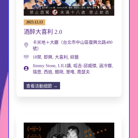
2025.12.13
酒醉大喜利 2.0
卡米地＋大廳（台北市中山區復興北路480
號）
18禁
,
即興
,
大喜利
,
綜藝
Jimmy Stone
,
LILI講
,
呱吉-邱威傑
,
涵冷娜
,
瑞恩
,
西追
,
醋咪
,
里唯
,
喬瑟夫
查看活動細節 →