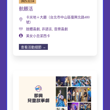
2025.12.14
骯髒活
卡米地＋大廳（台北市中山區復興北路480
號）
肢體喜劇
,
非語言
,
音樂喜劇
美女小丑潔西卡
查看活動細節 →