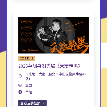
2025.12.12
2025華旭喜劇專場《天爆幹黑》
卡米地＋大廳（台北市中山區復興北路480
號）
單口
華旭
查看活動細節 →