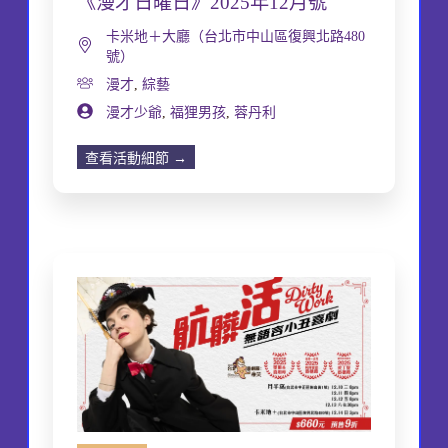
《漫才日曜日》2025年12月號
卡米地＋大廳（台北市中山區復興北路480
號）
漫才
,
綜藝
漫才少爺
,
福狸男孩
,
蓉丹利
查看活動細節 →