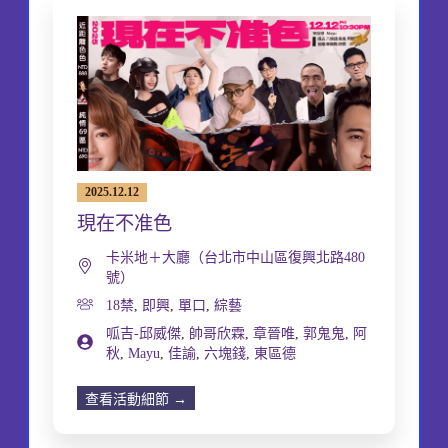
2025.12.12
現在不准色
卡米地＋大廳（台北市中山區復興北路480
號）
18禁
,
即興
,
單口
,
綜藝
呱吉-邱威傑
,
帥哥欣霖
,
章晉唯
,
郭鬼鬼
,
阿
秋
,
Mayu
,
佳諭
,
六塊錢
,
東區德
查看活動細節 →