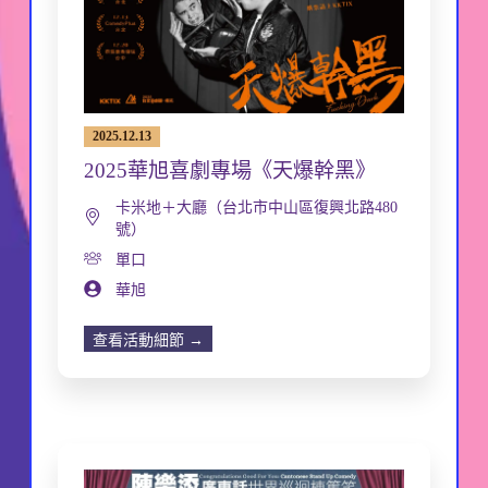
2025.12.13
2025華旭喜劇專場《天爆幹黑》
卡米地＋大廳（台北市中山區復興北路480
號）
單口
華旭
查看活動細節 →