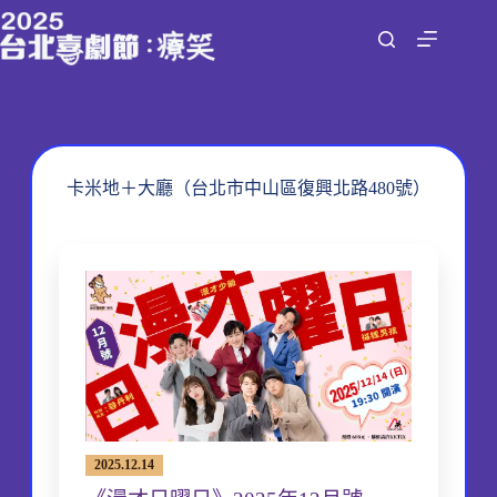
跳
至
主
要
內
容
卡米地＋大廳（台北市中山區復興北路480號）
2025.12.14