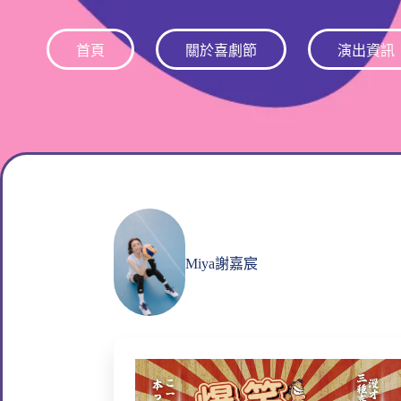
跳
至
首頁
關於喜劇節
演出資訊
主
要
內
容
Miya謝嘉宸