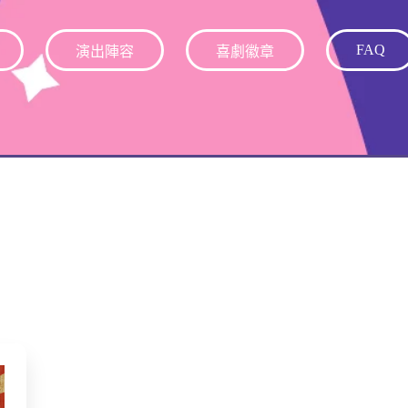
FAQ
演出陣容
喜劇徽章