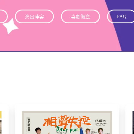
FAQ
演出陣容
喜劇徽章