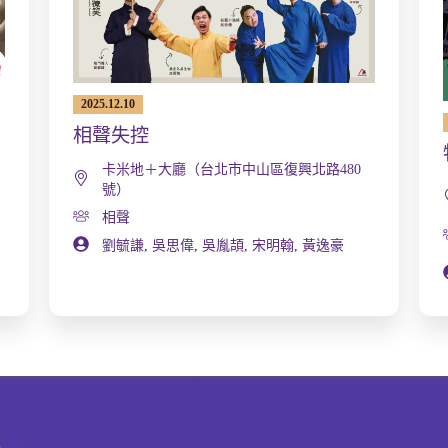
2025.12.10
相聲失控
卡米地＋大廳（台北市中山區復興北路480
號）
相聲
劉毓謙
,
吳思偉
,
吳胤頡
,
宋明翰
,
黃逸豪