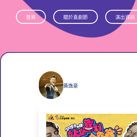
跳
至
首頁
關於喜劇節
演出資訊
主
要
內
容
黃逸豪