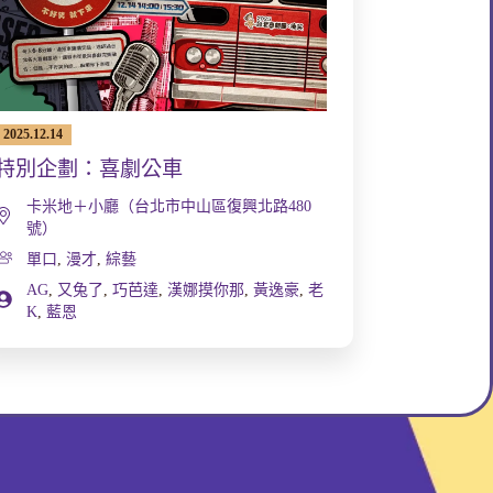
2025.12.14
特別企劃：喜劇公車
卡米地＋小廳（台北市中山區復興北路480
號）
單口
,
漫才
,
綜藝
AG
,
又兔了
,
巧芭達
,
漢娜摸你那
,
黃逸豪
,
老
K
,
藍恩