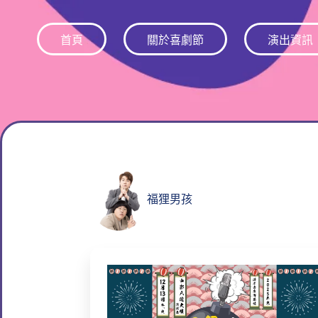
跳
至
首頁
關於喜劇節
演出資訊
主
要
內
容
福狸男孩