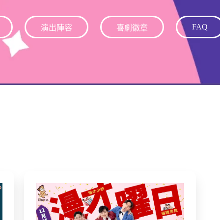
FAQ
演出陣容
喜劇徽章