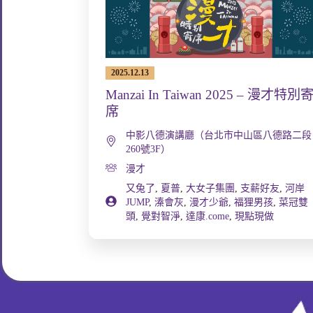
2025.12.13
Manzai In Taiwan 2025 – 漫才特別
席
中影八德演講廳（台北市中山區八德路二段
260號3F）
漫才
又兔了
,
夏普
,
大女子集團
,
支薪好友
,
河岸
JUMP
,
溱會灰
,
漫才少爺
,
福狸男孩
,
菜冠雙
頭
,
覺對智淨
,
達康.come
,
現點現做