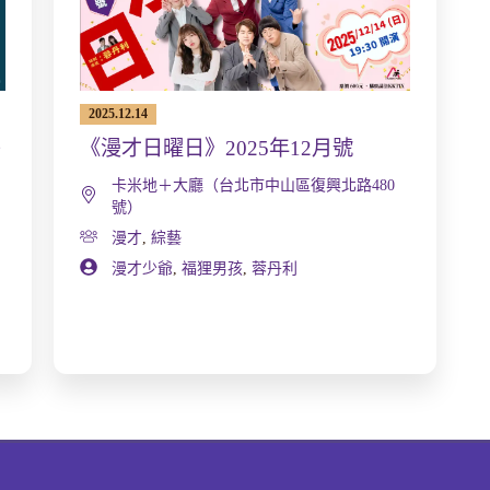
2025.12.14
《漫才日曜日》2025年12月號
寄
卡米地＋大廳（台北市中山區復興北路480
號）
漫才
,
綜藝
漫才少爺
,
福狸男孩
,
蓉丹利