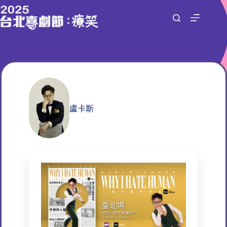
跳
至
主
要
內
容
盧卡斯