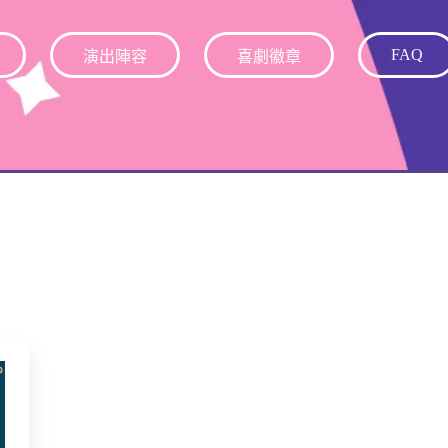
FAQ
演出陣容
喜劇徽章