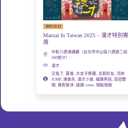
2025.12.13
Manzai In Taiwan 2025 – 漫才特別
席
中影八德演講廳（台北市中山區八德路二段
260號3F）
漫才
又兔了
,
夏普
,
大女子集團
,
支薪好友
,
河岸
JUMP
,
溱會灰
,
漫才少爺
,
福狸男孩
,
菜冠雙
頭
,
覺對智淨
,
達康.come
,
現點現做