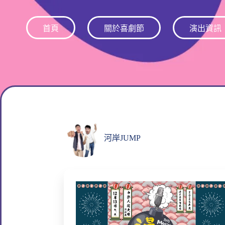
跳
至
首頁
關於喜劇節
演出資訊
主
要
內
容
河岸JUMP