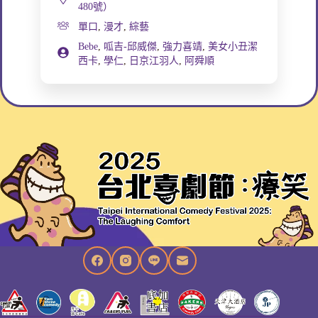
480號）
單口
,
漫才
,
綜藝
Bebe
,
呱吉-邱威傑
,
強力喜靖
,
美女小丑潔
西卡
,
學仁
,
日京江羽人
,
阿舜順