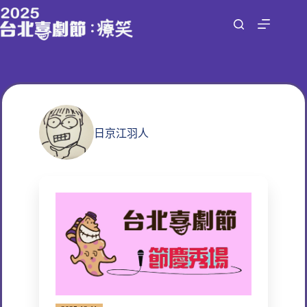
跳
至
主
要
內
容
日京江羽人