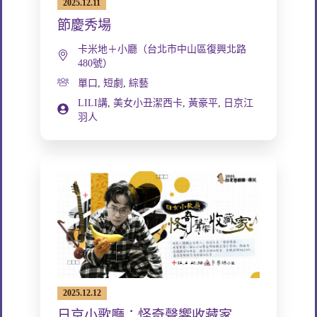
2025.12.11
節慶秀場
卡米地＋小廳（台北市中山區復興北路
480號）
單口
,
短劇
,
綜藝
LILI講
,
美女小丑潔西卡
,
黃豪平
,
日京江
羽人
2025.12.12
日京小歌廳：怪奇聲響收藏家