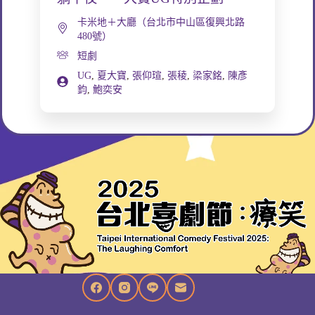
卡米地＋大廳（台北市中山區復興北路
480號）
短劇
UG
,
夏大寶
,
張仰瑄
,
張稜
,
梁家銘
,
陳彥
鈞
,
鮑奕安