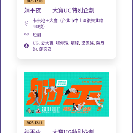
2025.12.08
躺平夜——大寶UG特別企劃
卡米地＋大廳（台北市中山區復興北路
480號）
短劇
UG
,
夏大寶
,
張仰瑄
,
張稜
,
梁家銘
,
陳彥
鈞
,
鮑奕安
2025.12.11
躺平夜——大寶UG特別企劃