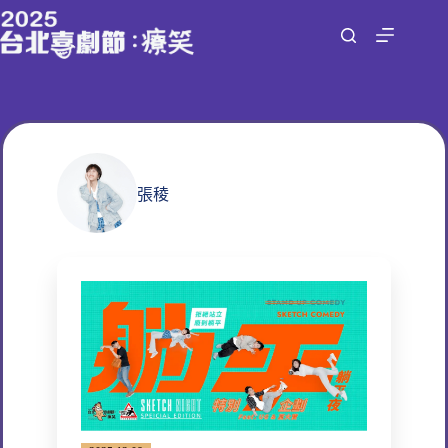
跳
至
主
要
內
容
張稜