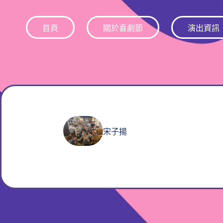
跳
至
首頁
關於喜劇節
演出資訊
主
要
內
容
宋子揚