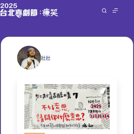
跳
至
主
要
內
容
壯壯