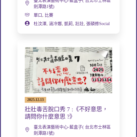
臺北表演藝術中心-藍盒子( 台北市士林區
劍潭路1號)
單口
,
比賽
杜汶澤
,
涵冷娜
,
凱莉
,
壯壯
,
張碩修Social
2025.12.13
壯壯毒舌脫口秀 7 :《不好意思，
請問你什麼意思 ?》
臺北表演藝術中心-藍盒子( 台北市士林區
劍潭路1號)