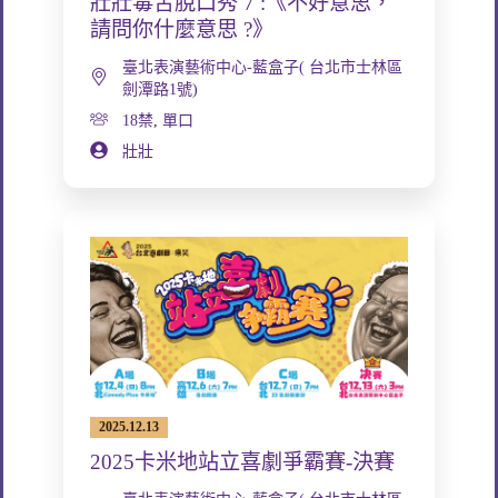
壯壯毒舌脫口秀 7 :《不好意思，
請問你什麼意思 ?》
臺北表演藝術中心-藍盒子( 台北市士林區
劍潭路1號)
18禁
,
單口
壯壯
2025.12.13
2025卡米地站立喜劇爭霸賽-決賽