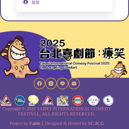
壯壯
Copyright © 2026 TAIPEI INTERNATIONAL COMEDY
FESTIVAL. ALL RIGHTS RESERVED.
Project by
Fable
｜
Designed & Hosted by
SC-ICG