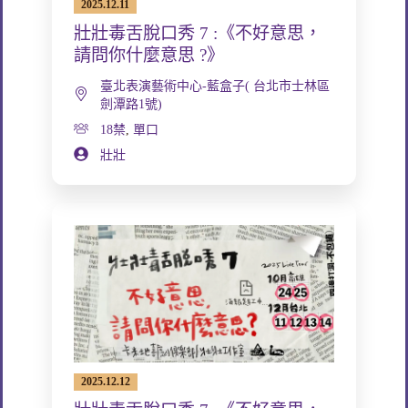
2025.12.11
壯壯毒舌脫口秀 7 :《不好意思，
請問你什麼意思 ?》
臺北表演藝術中心-藍盒子( 台北市士林區
劍潭路1號)
18禁
,
單口
壯壯
2025.12.12