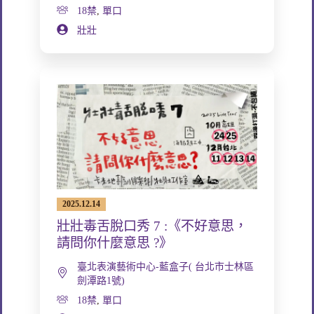
18禁
,
單口
壯壯
2025.12.14
壯壯毒舌脫口秀 7 :《不好意思，
請問你什麼意思 ?》
臺北表演藝術中心-藍盒子( 台北市士林區
劍潭路1號)
18禁
,
單口