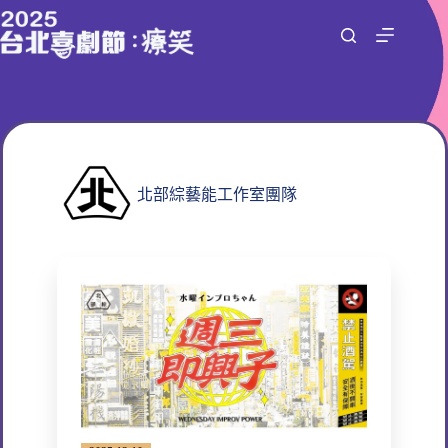
跳
至
主
要
內
容
北部綜藝能工作室團隊