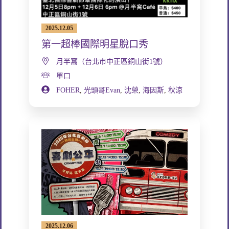
2025.12.05
第一超棒國際明星脫口秀
月半窩（台北市中正區銅山街1號）
單口
FOHER
,
光頭哥Evan
,
沈榮
,
海因斯
,
秋涼
2025.12.06