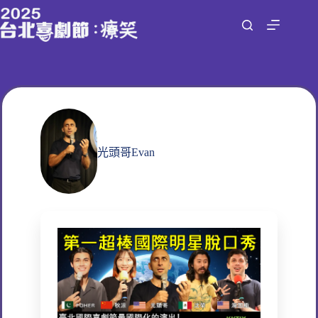
跳
至
主
要
內
容
光頭哥Evan