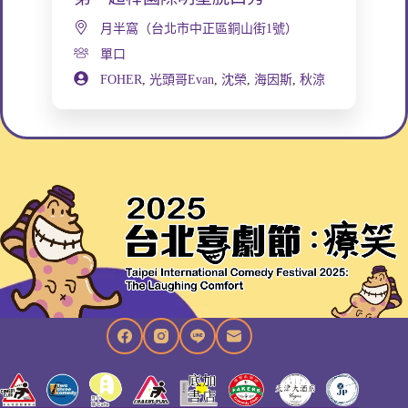
月半窩（台北市中正區銅山街1號）
單口
FOHER
,
光頭哥Evan
,
沈榮
,
海因斯
,
秋涼