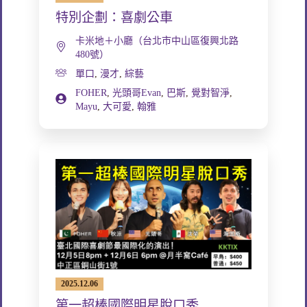
特別企劃：喜劇公車
卡米地＋小廳（台北市中山區復興北路
480號）
單口
,
漫才
,
綜藝
FOHER
,
光頭哥Evan
,
巴斯
,
覺對智淨
,
Mayu
,
大可愛
,
翰雅
2025.12.06
第一超棒國際明星脫口秀