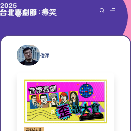
跳
至
主
要
內
容
俊澤
2025.12.11