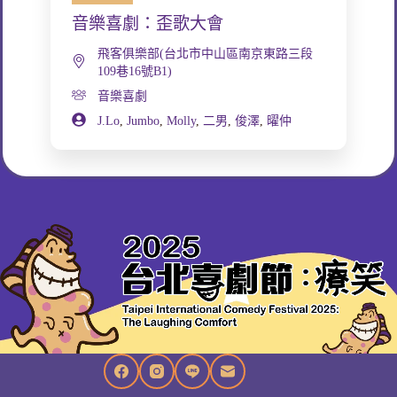
音樂喜劇：歪歌大會
飛客俱樂部(台北市中山區南京東路三段
109巷16號B1)
音樂喜劇
J.Lo
,
Jumbo
,
Molly
,
二男
,
俊澤
,
曜仲