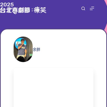
跳
至
主
要
內
容
余胖