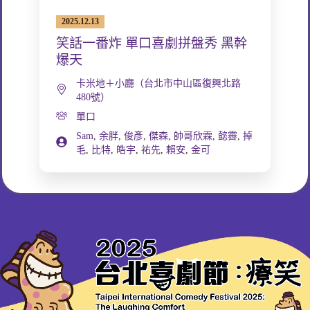
2025.12.13
笑話一番炸 單口喜劇拼盤秀 黑幹
爆天
卡米地＋小廳（台北市中山區復興北路
480號）
單口
Sam
,
余胖
,
俊彥
,
傑森
,
帥哥欣霖
,
懿霽
,
掉
毛
,
比特
,
皓宇
,
祐先
,
賴安
,
金可