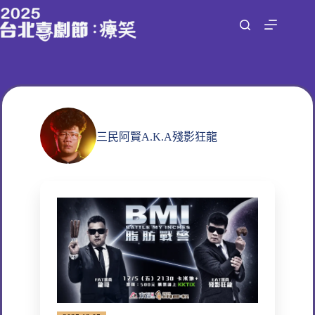
跳
至
主
要
內
容
三民阿賢A.K.A殘影狂龍