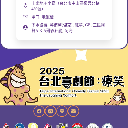
卡米地＋小廳（台北市中山區復興北路
480號）
單口
,
地獄梗
下水彼得
,
蔣侑澤(傑克)
,
紅拿
,
GE
,
三民阿
賢A.K.A殘影狂龍
,
阿海