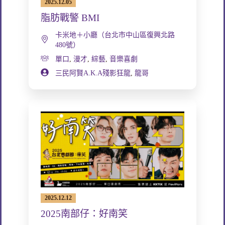
2025.12.05
脂肪戰警 BMI
卡米地＋小廳（台北市中山區復興北路
480號）
單口
,
漫才
,
綜藝
,
音樂喜劇
三民阿賢A.K.A殘影狂龍
,
龍哥
2025.12.12
2025南部仔：好南笑