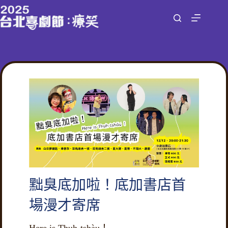
跳
至
主
要
內
容
黜臭底加啦！底加書店首
場漫才寄席