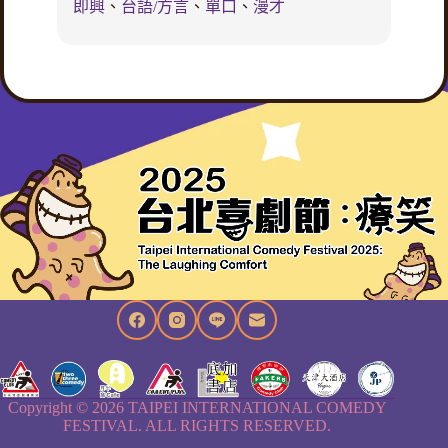
即興
、
台語/方言
、
單口
、
漫才
Copyright © 2026 TAIPEI INTERNATIONAL COMEDY
FESTIVAL. ALL RIGHTS RESERVED.