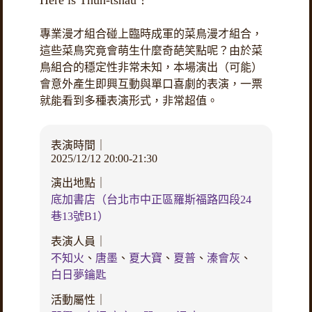
Here is Thuh-tshàu！
專業漫才組合碰上臨時成軍的菜鳥漫才組合，
這些菜鳥究竟會萌生什麼奇葩笑點呢？由於菜
鳥組合的穩定性非常未知，本場演出（可能）
會意外產生即興互動與單口喜劇的表演，一票
就能看到多種表演形式，非常超值。
表演時間｜
2025/12/12 20:00-21:30
演出地點｜
底加書店（台北市中正區羅斯福路四段24
巷13號B1）
表演人員｜
不知火
、
唐墨
、
夏大寶
、
夏普
、
溱會灰
、
白日夢鑰匙
活動屬性｜