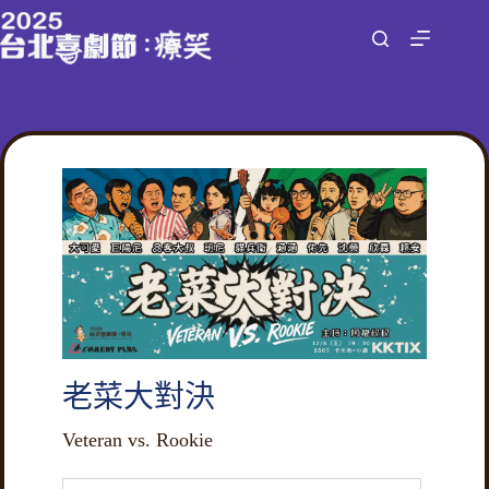
跳
至
主
要
內
容
老菜大對決
Veteran vs. Rookie