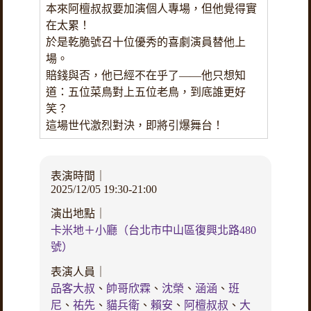
本來阿檀叔叔要加演個人專場，但他覺得實
在太累！
於是乾脆號召十位優秀的喜劇演員替他上
場。
賠錢與否，他已經不在乎了——他只想知
道：五位菜鳥對上五位老鳥，到底誰更好
笑？
這場世代激烈對決，即將引爆舞台！
表演時間｜
2025/12/05 19:30-21:00
演出地點｜
卡米地＋小廳（台北市中山區復興北路480
號）
表演人員｜
品客大叔
、
帥哥欣霖
、
沈榮
、
涵涵
、
班
尼
、
祐先
、
貓兵衛
、
賴安
、
阿檀叔叔
、
大