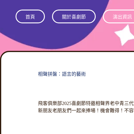
跳
至
首頁
關於喜劇節
演出資訊
主
要
內
容
相聲拼盤：語言的藝術
飛客俱樂部2025喜劇節特邀相聲界老中青三
新朋友老朋友們一起來捧場！機會難得！不容