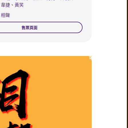
韋捷
、
黃笑
相聲
售票頁面