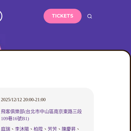
TICKETS
2025/12/12 20:00-21:00
飛客俱樂部(台北市中山區南京東路三段
109巷16號B1)
庭瑞
、
李沐陽
、
柏陞
、
芳芳
、
陳慶昇
、