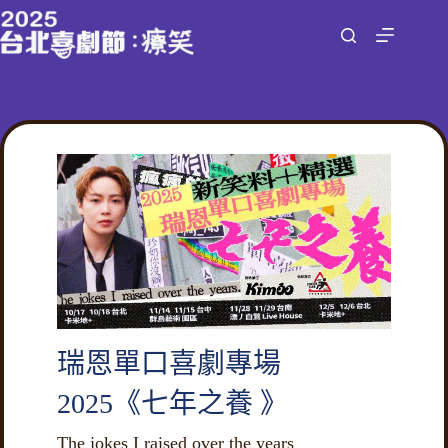
跳
至
主
要
內
容
瑞恩單口喜劇專場
2025《七年之養 》
The jokes I raised over the years