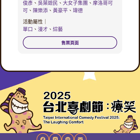
俊彥
、
吳葉遊民
、
大女子集團
、
摩洛哥可
可
、
陳樂添
、
黃豪平
、
瑋德
活動屬性｜
單口
、
漫才
、
綜藝
售票頁面