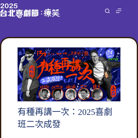
跳
至
主
要
內
容
有種再講一次：2025喜劇
班二次成發