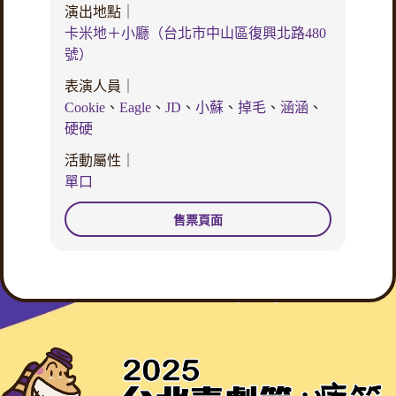
演出地點｜
卡米地＋小廳（台北市中山區復興北路480
號）
表演人員｜
Cookie
、
Eagle
、
JD
、
小蘇
、
掉毛
、
涵涵
、
硬硬
活動屬性｜
單口
售票頁面