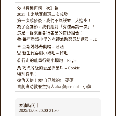
🎤《有種再講一次》🎤
2025 卡米地喜劇班二次成發！
第一次成發後，我們不氣餒並且大進步！
為了喜劇節，我們絕對「有種再講一次」！
這是一群來自各行各業的奇妙組合：
📚 每年重讀小學的老師兼助選員助選員 – JD
🍭 亞斯姊姊帶動唱 – 涵涵
💻 新生代喜劇小捲毛 – 掉毛
✌️ 行走的能量行銷小鋼炮 – Eagle
👸 巧虎等級的委屈專業戶 – Cookie
特別客串：
復仇天使！(她自己說的) – 硬硬
喜劇班助教兼主持人 aka 蘇per idol – 小蘇
表演時間｜
2025/12/08 20:00-21:30