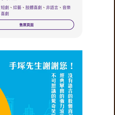
短劇
、
綜藝
、
肢體喜劇
、
非語言
、
音樂
喜劇
售票頁面