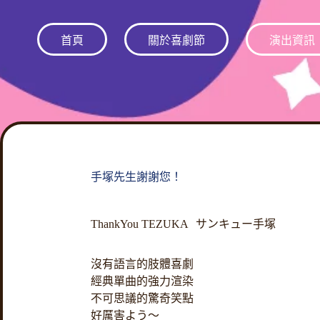
跳
至
首頁
關於喜劇節
演出資訊
主
要
內
容
手塚先生謝謝您！
ThankYou TEZUKA サンキュー手塚
沒有語言的肢體喜劇
經典單曲的強力渲染
不可思議的驚奇笑點
好厲害よう〜