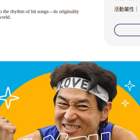
活動屬性｜
the rhythm of hit songs—its originality
world.