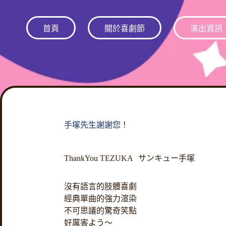
跳
至
首頁
關於喜劇節
演出資訊
主
要
內
容
手塚先生謝謝您！
ThankYou TEZUKA サンキュー手塚
沒有語言的肢體喜劇
經典單曲的強力渲染
不可思議的驚奇笑點
好厲害よう〜