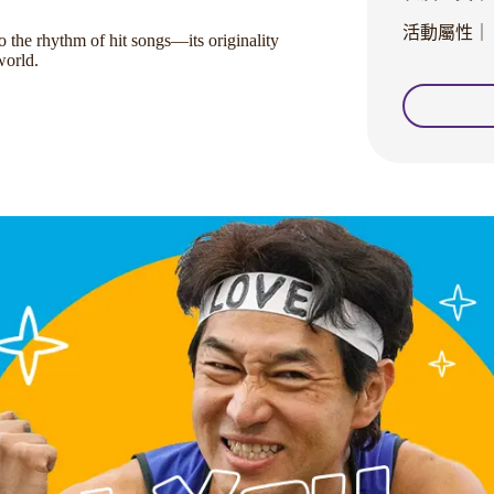
活動屬性｜
the rhythm of hit songs—its originality
world.