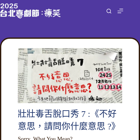
跳
至
主
要
內
容
壯壯毒舌脫口秀 7 :《不好
意思，請問你什麼意思 ?》
Sorry, What You Mean?