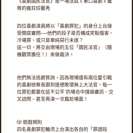
《喜劇國民法官》是一場法庭 x 單口喜劇 x 羞
辱的瘋狂綜藝秀
四位喜劇演員將以「喜劇罪犯」的身分上台接
受開庭審問──他們的段子是否構成笑點傷害、
冷場罪、或只是單純惡行未遂？
這一切，將交由現場的五位「國民法官」（隨
機觀眾擔任！）來做裁決。
他們無法逃避質詢，因為現場還有兩位愛引戰
的喜劇檢察長跟到道德敗壞無上大法官，每一
位罪犯都要在這不公平ˊ的場合中撐過審訊、交
叉詰問、甚至再演一次尷尬場面！
🎲 遊戲規則
四名喜劇罪犯輪流上台演出各自的「罪證段