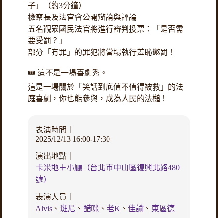
子」（約3分鐘）
檢察長及法官會公開辯論與評論
五名觀眾國民法官將進行審判投票：「是否需
要受罰？」
部分「有罪」的罪犯將當場執行羞恥懲罰！
🎟️ 這不是一場喜劇秀。
這是一場關於「笑話到底值不值得被救」的法
庭喜劇，你也能參與，成為人民的法槌！
表演時間｜
2025/12/13 16:00-17:30
演出地點｜
卡米地＋小廳（台北市中山區復興北路480
號）
表演人員｜
Alvis
、
班尼
、
醋咪
、
老K
、
佳諭
、
東區德