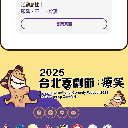
活動屬性｜
即興
、
單口
、
綜藝
售票頁面