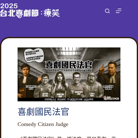
跳
至
主
要
內
容
喜劇國民法官
Comedy Citizen Judge