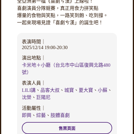
全亞洲第一檔《喜劇ㄘ漢》上線啦！
喜劇演員分隊競賽，真正用食力拼笑點
爆量的食物與笑點，一路笑到飽、吃到撐。
一起來現場見證「喜劇ㄘ漢」的誕生吧！
表演時間｜
2025/12/14 19:00-20:30
演出地點｜
卡米地＋小廳（台北市中山區復興北路480
號）
表演人員｜
LILI講
、
品客大叔
、
城寶
、
夏大寶
、
小蘇
、
沈榮
、
巨陽尼
活動屬性｜
即興
、
綜藝
、
肢體喜劇
售票頁面