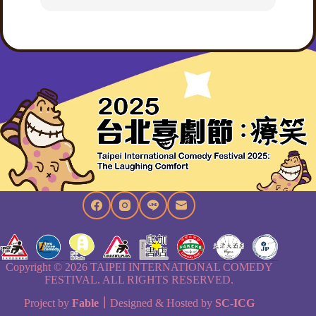
Copyright © 2026 TAIPEI INTERNATIONAL COMEDY
FESTIVAL. ALL RIGHTS RESERVED.
Project by
Fable
｜
Designed & Hosted by
SC-ICG