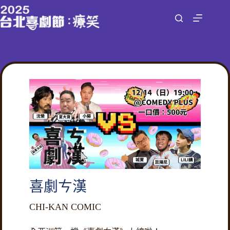
跳
至
主
要
內
容
喜劇ㄘ漢
CHI-KAN COMIC