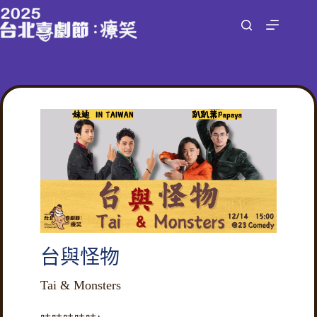
跳
至
主
要
內
容
台與怪物
Tai & Monsters