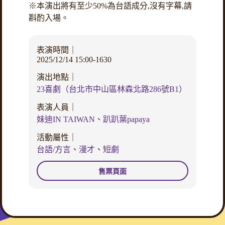
※本演出將有至少50%為台語成分,沒有字幕,請
斟酌入場。
表演時間｜
2025/12/14 15:00-1630
演出地點｜
23喜劇（台北市中山區林森北路286號B1）
表演人員｜
妹迪IN TAIWAN
、
趴趴葉papaya
活動屬性｜
台語/方言
、
漫才
、
短劇
售票頁面