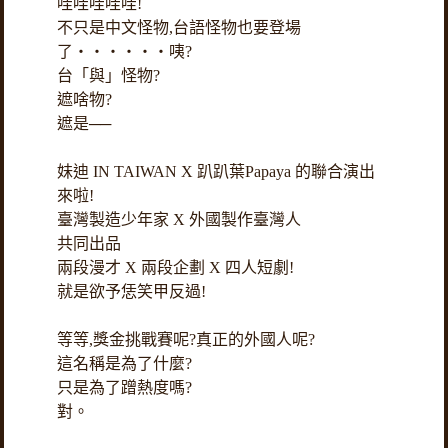
哇哇哇哇哇!
不只是中文怪物,台語怪物也要登場
了‧‧‧‧‧‧咦?
台「與」怪物?
遮啥物?
遮是──
妹迪 IN TAIWAN X 趴趴葉Papaya 的聯合演出
來啦!
臺灣製造少年家 X 外國製作臺灣人
共同出品
兩段漫才 X 兩段企劃 X 四人短劇!
就是欲予恁笑甲反過!
等等,獎金挑戰賽呢?真正的外國人呢?
這名稱是為了什麼?
只是為了蹭熱度嗎?
對。