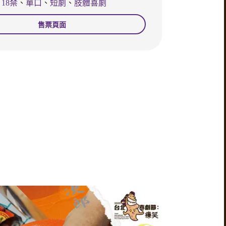
18禁
、
單口
、
短劇
、
肢體喜劇
售票頁面