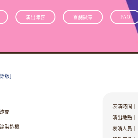
FAQ
演出陣容
喜劇徽章
話版］
表演時間｜
炸開
演出地點｜
論製造機
表演人員｜