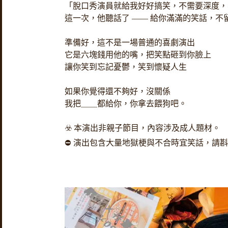
「脫口秀演員就給我好好搞笑，不需要深度，
這一次，他聽話了 —— 給你滿滿的笑話，不
準備好，這不是一場普通的喜劇演出
它是六塊錢用他的嘴，把笑點砸到你臉上
讓你笑到忘記憂鬱，笑到懷疑人生
如果你覺得還不夠好，沒關係
我把＿＿都給你，你拿去餵狗吧。
☣️ 本演出非親子節目，內容涉及成人題材。
⛔ 演出包含大量地獄梗與不合時宜笑話，請