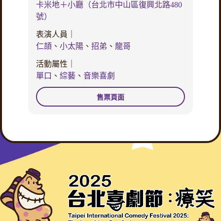
卡米地＋小廳（台北市中山區復興北路480
號）
表演人員｜
仁頡
、
小太陽
、
招弟
、
龍哥
活動屬性｜
單口
、
綜藝
、
音樂喜劇
售票頁面