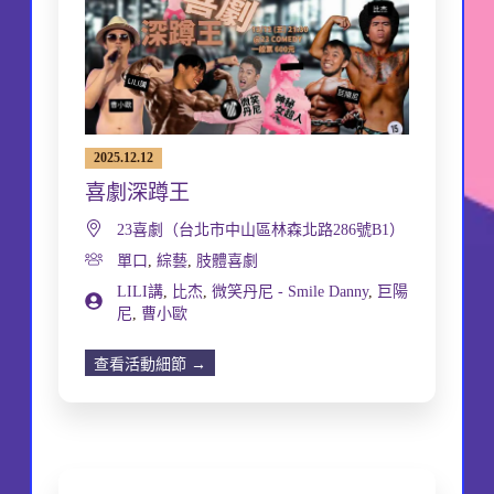
2025.12.12
喜劇深蹲王
23喜劇（台北市中山區林森北路286號B1）
單口
,
綜藝
,
肢體喜劇
LILI講
,
比杰
,
微笑丹尼 - Smile Danny
,
巨陽
尼
,
曹小歐
查看活動細節 →