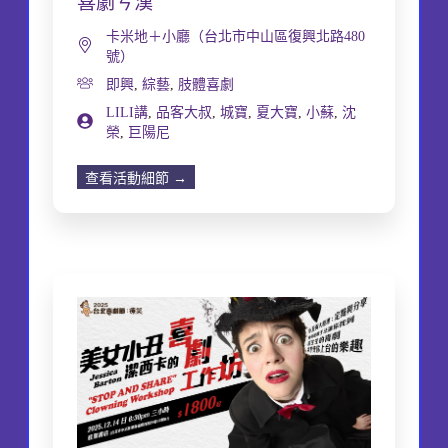
喜劇ㄘ漢
卡米地＋小廳（台北市中山區復興北路480
號）
即興
,
綜藝
,
肢體喜劇
LILI講
,
品客大叔
,
城寶
,
夏大寶
,
小蘇
,
沈
榮
,
巨陽尼
查看活動細節 →