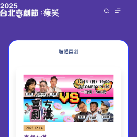
跳
至
主
要
內
容
肢體喜劇
2025.12.14