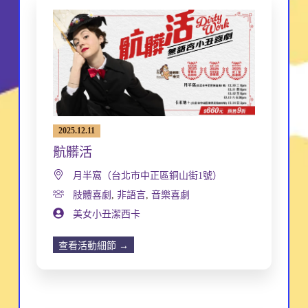
2025.12.11
骯髒活
月半窩（台北市中正區銅山街1號）
肢體喜劇
,
非語言
,
音樂喜劇
美女小丑潔西卡
查看活動細節 →