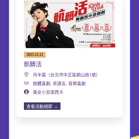
2025.12.12
骯髒活
月半窩（台北市中正區銅山街1號）
肢體喜劇
,
非語言
,
音樂喜劇
美女小丑潔西卡
查看活動細節 →