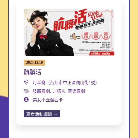
2025.12.10
骯髒活
月半窩（台北市中正區銅山街1號）
肢體喜劇
,
非語言
,
音樂喜劇
美女小丑潔西卡
查看活動細節 →