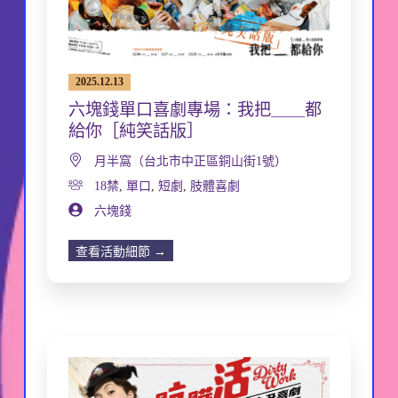
2025.12.13
六塊錢單口喜劇專場：我把＿＿都
給你［純笑話版］
月半窩（台北市中正區銅山街1號）
18禁
,
單口
,
短劇
,
肢體喜劇
六塊錢
查看活動細節 →