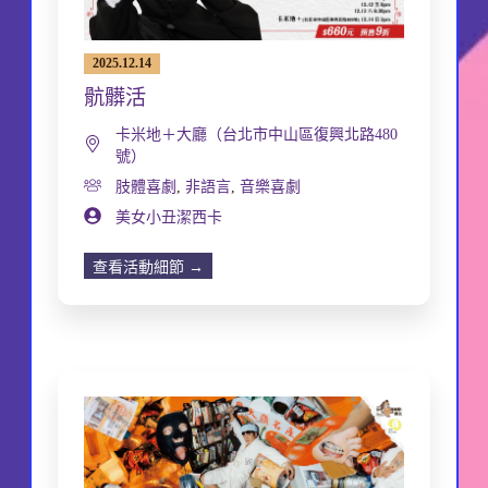
2025.12.14
骯髒活
卡米地＋大廳（台北市中山區復興北路480
號）
肢體喜劇
,
非語言
,
音樂喜劇
美女小丑潔西卡
查看活動細節 →