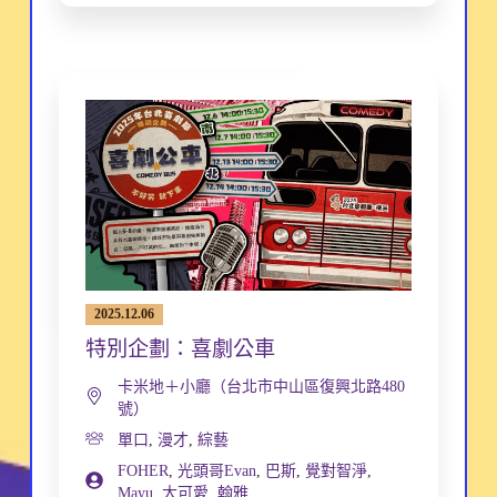
2025.12.06
特別企劃：喜劇公車
卡米地＋小廳（台北市中山區復興北路480
號）
單口
,
漫才
,
綜藝
FOHER
,
光頭哥Evan
,
巴斯
,
覺對智淨
,
Mayu
,
大可愛
,
翰雅