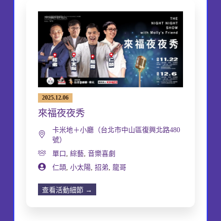
2025.12.06
來福夜夜秀
卡米地＋小廳（台北市中山區復興北路480
號）
單口
,
綜藝
,
音樂喜劇
仁頡
,
小太陽
,
招弟
,
龍哥
查看活動細節 →