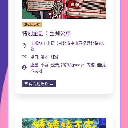
2025.12.07
特別企劃：喜劇公車
卡米地＋小廳（台北市中山區復興北路480
號）
單口
,
漫才
,
綜藝
唐墨
,
小蘇
,
沈榮
,
趴趴葉papaya
,
雪榕
,
佳諭
,
六塊錢
查看活動細節 →