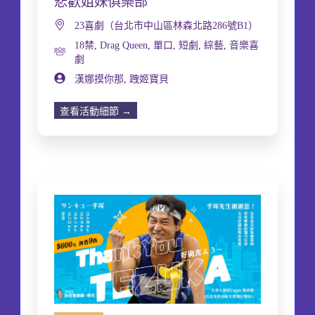
悲歡姐妹俱樂部
23喜劇（台北市中山區林森北路286號B1）
18禁
,
Drag Queen
,
單口
,
短劇
,
綜藝
,
音樂喜
劇
漢娜摸你那
,
跩姬寶貝
查看活動細節 →