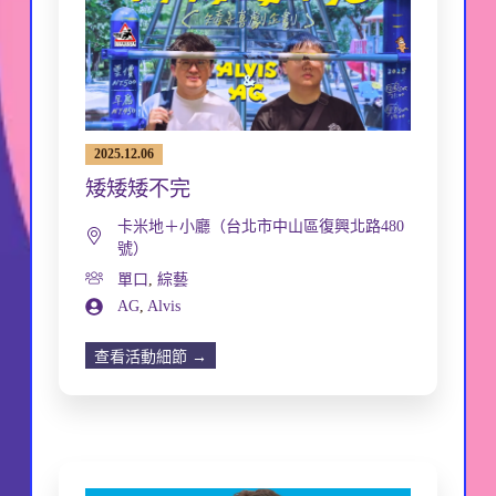
2025.12.06
矮矮矮不完
卡米地＋小廳（台北市中山區復興北路480
號）
單口
,
綜藝
AG
,
Alvis
查看活動細節 →