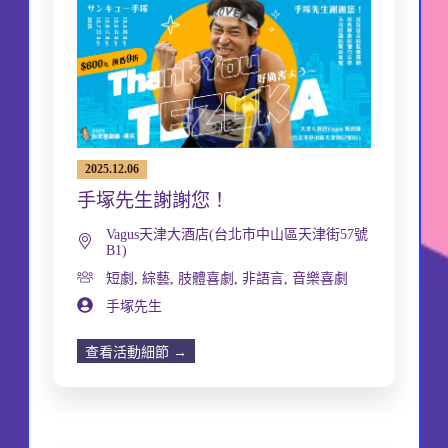
2025.12.06
手塚先生謝謝您！
Vagus天津大酒店(台北市中山區天津街57號
B1)
短劇
,
綜藝
,
肢體喜劇
,
非語言
,
音樂喜劇
手塚先生
查看活動細節 →