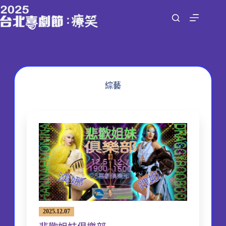
跳
至
主
要
內
容
綜藝
2025.12.07