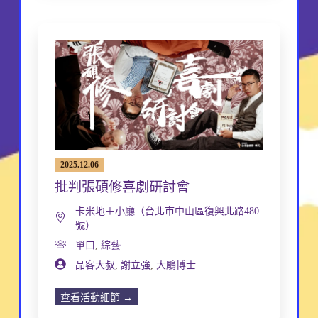
2025.12.06
批判張碩修喜劇研討會
卡米地＋小廳（台北市中山區復興北路480
號）
單口
,
綜藝
品客大叔
,
謝立強
,
大鵰博士
查看活動細節 →