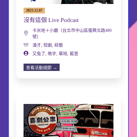
2025.12.07
沒有這個 Live Podcast
卡米地＋小廳（台北市中山區復興北路480
號）
漫才
,
短劇
,
綜藝
又兔了
,
皓宇
,
華旭
,
藍恩
查看活動細節 →