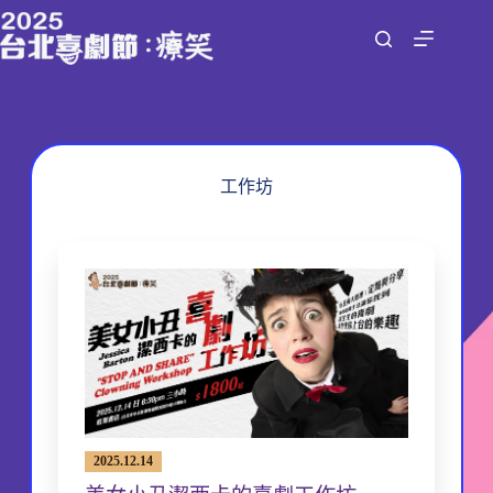
跳
至
主
要
內
容
工作坊
2025.12.14