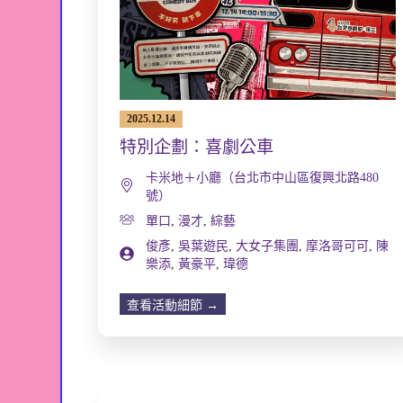
2025.12.14
特別企劃：喜劇公車
卡米地＋小廳（台北市中山區復興北路480
號）
單口
,
漫才
,
綜藝
俊彥
,
吳葉遊民
,
大女子集團
,
摩洛哥可可
,
陳
樂添
,
黃豪平
,
瑋德
查看活動細節 →