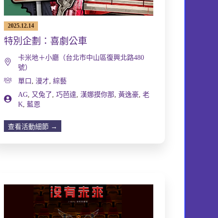
2025.12.14
特別企劃：喜劇公車
卡米地＋小廳（台北市中山區復興北路480
號）
單口
,
漫才
,
綜藝
AG
,
又兔了
,
巧芭達
,
漢娜摸你那
,
黃逸豪
,
老
K
,
藍恩
查看活動細節 →