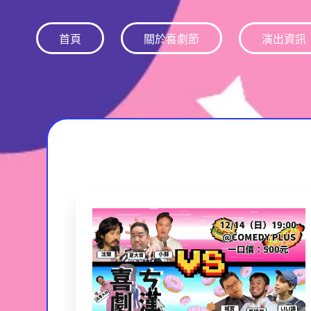
跳
至
首頁
關於喜劇節
演出資訊
主
要
內
容