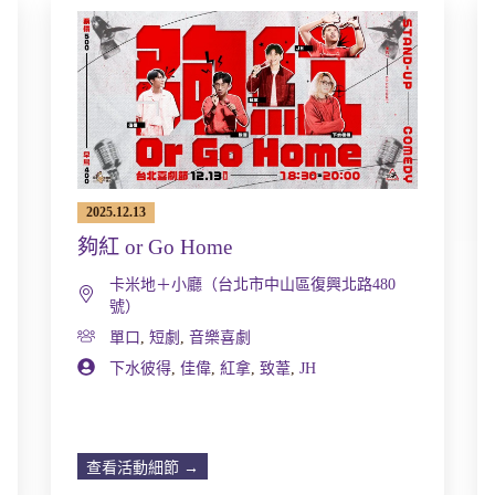
2025.12.13
夠紅 or Go Home
卡米地＋小廳（台北市中山區復興北路480
號）
單口
,
短劇
,
音樂喜劇
下水彼得
,
佳偉
,
紅拿
,
致葦
,
JH
查看活動細節 →