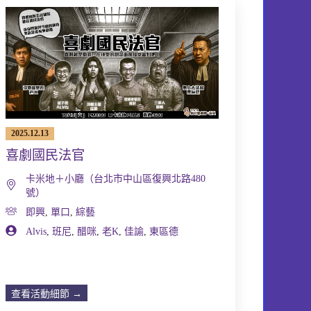
2025.12.13
喜劇國民法官
卡米地＋小廳（台北市中山區復興北路480
號）
即興
,
單口
,
綜藝
Alvis
,
班尼
,
醋咪
,
老K
,
佳諭
,
東區德
查看活動細節 →