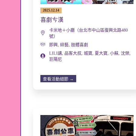
2025.12.14
喜劇ㄘ漢
卡米地＋小廳（台北市中山區復興北路480
號）
即興
,
綜藝
,
肢體喜劇
LILI講
,
品客大叔
,
城寶
,
夏大寶
,
小蘇
,
沈榮
,
巨陽尼
查看活動細節 →