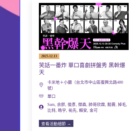
2025.12.13
笑話一番炸 單口喜劇拼盤秀 黑幹爆
天
卡米地＋小廳（台北市中山區復興北路480
號）
單口
Sam
,
余胖
,
俊彥
,
傑森
,
帥哥欣霖
,
懿霽
,
掉毛
,
比特
,
皓宇
,
祐先
,
賴安
,
金可
查看活動細節 →