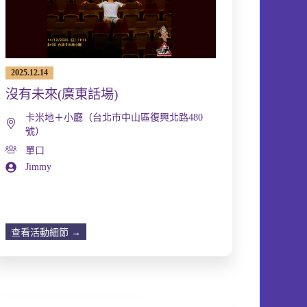
2025.12.14
沒有未來(廣東話場)
卡米地＋小廳（台北市中山區復興北路480
號）
單口
Jimmy
查看活動細節 →