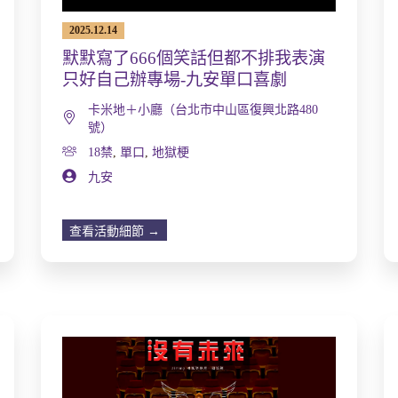
2025.12.14
默默寫了666個笑話但都不排我表演
只好自己辦專場-九安單口喜劇
卡米地＋小廳（台北市中山區復興北路480
號）
18禁
,
單口
,
地獄梗
九安
查看活動細節 →